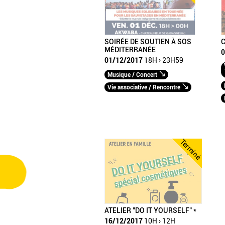
SOIRÉE DE SOUTIEN À SOS
C
MÉDITERRANÉE
0
01/12/2017
18H › 23H59
Musique / Concert
Vie associative / Rencontre
Terminé
ATELIER "DO IT YOURSELF" *
16/12/2017
10H › 12H