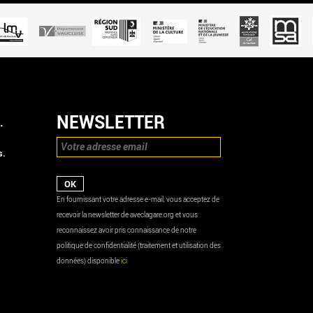
NEWSLETTER
.
s.
En fournissant votre adresse e-mail, vous acceptez de
recevoir la newsletter de aveclagare.org et vous
reconnaissez avoir pris connaissance de notre
politique de confidentialité (traitement et utilisation des
données) disponible
ici