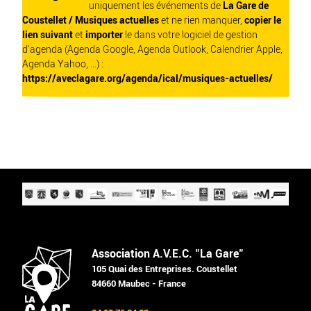
uniquement les événements de
La Gare de
Coustellet / Musiques actuelles
et ne rien manquer,
copier le
lien suivant
et
importer
le dans votre logiciel de gestion
d'agenda (Agenda Google, Agenda Outlook, Calendrier Apple,
Agenda Yahoo, ...) :
https://aveclagare.org/agenda/ical/musiques-actuelles/
Association A.V.E.C. "La Gare"
105 Quai des Entreprises. Coustellet
84660 Maubec - France