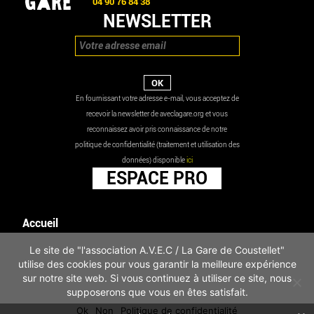
04 90 76 84 38
NEWSLETTER
En fournissant votre adresse e-mail, vous acceptez de
recevoir la newsletter de aveclagare.org et vous
reconnaissez avoir pris connaissance de notre
politique de confidentialité (traitement et utilisation des
données) disponible
ici
ESPACE PRO
Accueil
Agenda
Le site de "l'association A.V.E.C / La Gare de Coustellet"
Les actualités
utilise des cookies pour vous garantir la meilleure expérience
Mentions légales
sur notre site web. Si vous continuez à utiliser ce site, nous
Infos pratiques
supposerons que vous en êtes satisfait.
Politique de confidentialité
Ok
Non
Politique de confidentialité