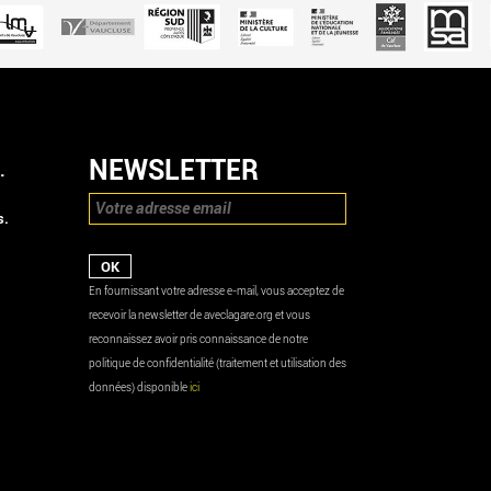
NEWSLETTER
.
s.
En fournissant votre adresse e-mail, vous acceptez de
recevoir la newsletter de aveclagare.org et vous
reconnaissez avoir pris connaissance de notre
politique de confidentialité (traitement et utilisation des
données) disponible
ici