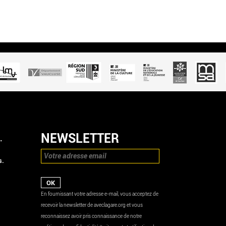
NEWSLETTER
.
s.
En fournissant votre adresse e-mail, vous acceptez de
recevoir la newsletter de aveclagare.org et vous
reconnaissez avoir pris connaissance de notre