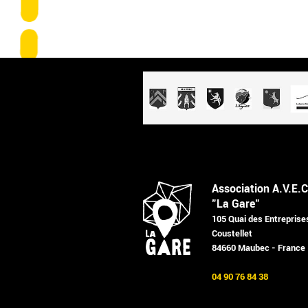
Association A.V.E.C
"La Gare"
105 Quai des Entreprise
Coustellet
84660 Maubec - France
04 90 76 84 38