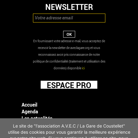
NEWSLETTER
En fournissant votre adresse e-mail, vous acceptez de
recevoir la newsletter de aveclagare.org et vous
reconnaissez avoir pris connaissance de notre
politique de confidentialité (traitement et utilisation des
données) disponible
ici
ESPACE PRO
Accueil
Agenda
Les actualités
Mentions légales
Le site de "l'association A.V.E.C / La Gare de Coustellet"
Infos pratiques
utilise des cookies pour vous garantir la meilleure expérience