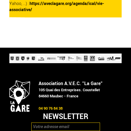
Yahoo, ...) :
https://aveclagare.org/agenda/ical/vie-
associative/
Association A.V.E.C. "La Gare"
105 Quai des Entreprises. Coustellet
84660 Maubec - France
04 90 76 84 38
NEWSLETTER