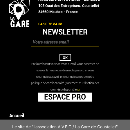
105 Quai des Entreprises. Coustellet
84660 Maubec - France
04 90 76 84 38
NEWSLETTER
En fournissant votre adresse e-mail, vous acceptez de
recevoir la newsletter de aveclagare.org et vous
reconnaissez avoir pris connaissance de notre
politique de confidentialité (traitement et utilisation des
données) disponible
ici
ESPACE PRO
Accueil
Agenda
Le site de "l'association A.V.E.C / La Gare de Coustellet"
Les actualités