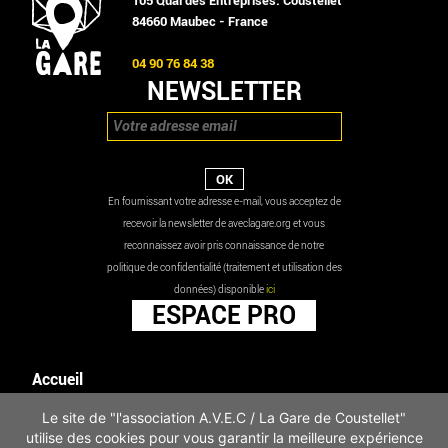
105 Quai des Entreprises. Coustellet
84660 Maubec - France
04 90 76 84 38
NEWSLETTER
En fournissant votre adresse e-mail, vous acceptez de
recevoir la newsletter de aveclagare.org et vous
reconnaissez avoir pris connaissance de notre
politique de confidentialité (traitement et utilisation des
données) disponible
ici
ESPACE PRO
Accueil
Agenda
Le site de "l'association A.V.E.C / La Gare de Coustellet"
Les actualités
utilise des cookies pour vous garantir la meilleure expérience
Mentions légales