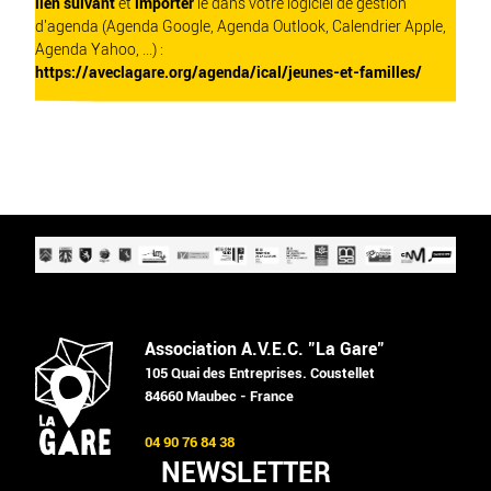
lien suivant
et
importer
le dans votre logiciel de gestion
d'agenda (Agenda Google, Agenda Outlook, Calendrier Apple,
Agenda Yahoo, ...) :
https://aveclagare.org/agenda/ical/jeunes-et-familles/
Association A.V.E.C. "La Gare"
105 Quai des Entreprises. Coustellet
84660 Maubec - France
04 90 76 84 38
NEWSLETTER