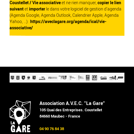
Coustellet / Vie associative
et ne rien manquer,
copier le lien
suivant
et
importer
le dans votre logiciel de gestion d'agenda
(Agenda Google, Agenda Outlook, Calendrier Apple, Agenda
Yahoo, ...) :
https://aveclagare.org/agenda/ical/vie-
associative/
Association A.V.E.C. "La Gare"
105 Quai des Entreprises. Coustellet
84660 Maubec - France
04 90 76 84 38