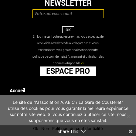
NEWSLETTER
En fournissant votre adresse e-mail, vous acceptez de
recevoir la newsletter de aveclagare.org et vous
reconnaissez avoir pris connaissance de notre
politique de confidentialité (traitement et utilisation des
données) disponible
ici
ESPACE PRO
Accueil
Agenda
Le site de "l'association A.V.E.C / La Gare de Coustellet"
Les actualités
utilise des cookies pour vous garantir la meilleure expérience
Mentions légales
sur notre site web. Si vous continuez à utiliser ce site, nous
Infos pratiques
supposerons que vous en êtes satisfait.
Politique de confidentialité
Ok
Non
Politique de confidentialité
Share This