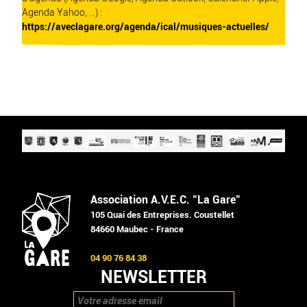
Agenda Yahoo, ...) :
https://aveclagare.org/agenda/ical/musiques-actuelles/
Association A.V.E.C. "La Gare"
105 Quai des Entreprises. Coustellet
84660 Maubec - France
04 90 76 84 38
NEWSLETTER