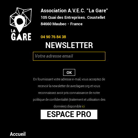
Association A.V.E.C. "La Gare"
105 Quai des Entreprises. Coustellet
84660 Maubec - France
04 90 76 84 38
NEWSLETTER
En fournissant votre adresse e-mail, vous acceptez de
recevoir la newsletter de aveclagare.org et vous
reconnaissez avoir pris connaissance de notre
politique de confidentialité (traitement et utilisation des
données) disponible
ici
ESPACE PRO
Accueil