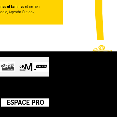
unes et familles
et ne rien
oogle, Agenda Outlook,
ESPACE PRO