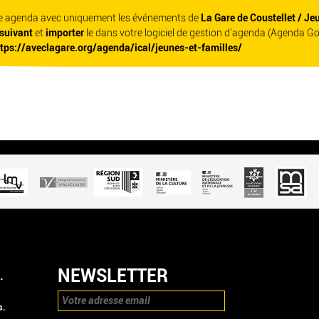
re agenda avec uniquement les événements de
La Gare de Coustellet / Je
 suivant
et
importer
le dans votre logiciel de gestion d'agenda (Agenda G
ttps://aveclagare.org/agenda/ical/jeunes-et-familles/
NEWSLETTER
.
s.