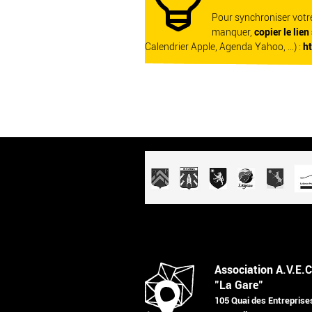
Pour synchroniser vot
manquer,
copier le lien
Calendrier Apple, Agenda Yahoo, ...) :
h
Association A.V.E.C
"La Gare"
105 Quai des Entreprise