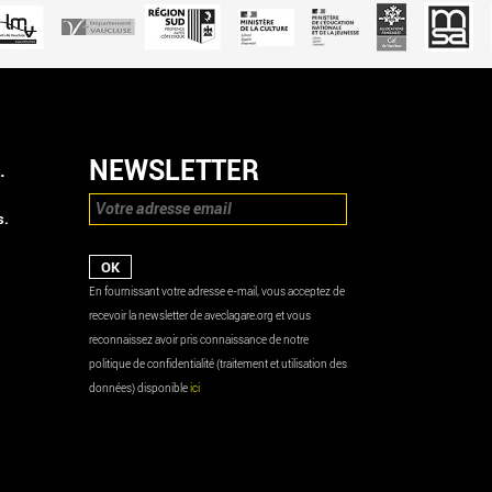
NEWSLETTER
.
s.
En fournissant votre adresse e-mail, vous acceptez de
recevoir la newsletter de aveclagare.org et vous
reconnaissez avoir pris connaissance de notre
politique de confidentialité (traitement et utilisation des
données) disponible
ici