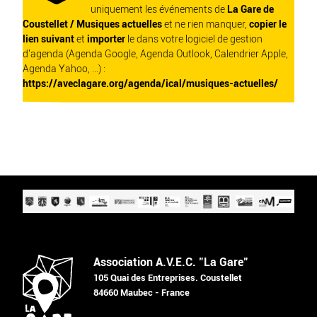
uniquement les événements de
La Gare de
Coustellet / Musiques actuelles
et ne rien manquer,
copier le
lien suivant
et
importer
le dans votre logiciel de gestion
d'agenda (Agenda Google, Agenda Outlook, Calendrier Apple,
Agenda Yahoo, ...) :
https://aveclagare.org/agenda/ical/musiques-actuelles/
Association A.V.E.C. "La Gare"
105 Quai des Entreprises. Coustellet
84660 Maubec - France