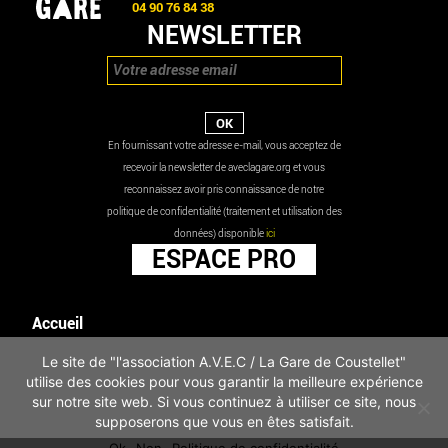
04 90 76 84 38
NEWSLETTER
En fournissant votre adresse e-mail, vous acceptez de
recevoir la newsletter de aveclagare.org et vous
reconnaissez avoir pris connaissance de notre
politique de confidentialité (traitement et utilisation des
données) disponible
ici
ESPACE PRO
Accueil
Agenda
Le site de "l'association A.V.E.C / La Gare de Coustellet"
Les actualités
utilise des cookies pour vous garantir la meilleure expérience
Mentions légales
sur notre site web. Si vous continuez à utiliser ce site, nous
Infos pratiques
supposerons que vous en êtes satisfait.
Politique de confidentialité