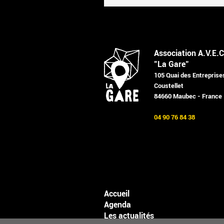
Association A.V.E.C
"La Gare"
105 Quai des Entreprise
Coustellet
84660 Maubec - France
04 90 76 84 38
Accueil
Agenda
Les actualités