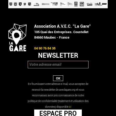
Association A.V.E.C. "La Gare"
105 Quai des Entreprises. Coustellet
84660 Maubec - France
04 90 76 84 38
NEWSLETTER
En fournissant votre adresse e-mail, vous acceptez de
recevoir la newsletter de aveclagare.org et vous
reconnaissez avoir pris connaissance de notre
politique de confidentialité (traitement et utilisation des
données) disponible
ici
ESPACE PRO