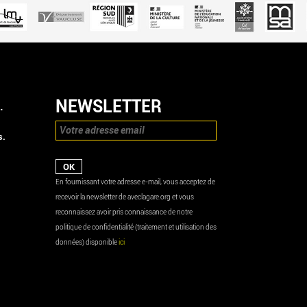
NEWSLETTER
.
s.
En fournissant votre adresse e-mail, vous acceptez de
recevoir la newsletter de aveclagare.org et vous
reconnaissez avoir pris connaissance de notre
politique de confidentialité (traitement et utilisation des
données) disponible
ici