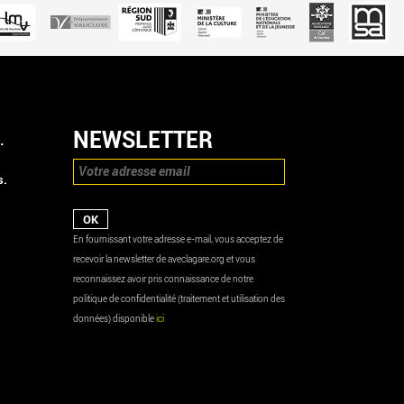
NEWSLETTER
.
s.
En fournissant votre adresse e-mail, vous acceptez de
recevoir la newsletter de aveclagare.org et vous
reconnaissez avoir pris connaissance de notre
politique de confidentialité (traitement et utilisation des
données) disponible
ici