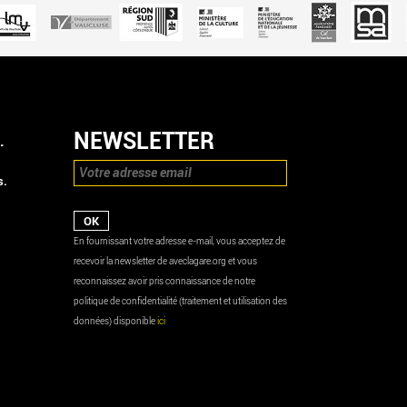
NEWSLETTER
.
s.
En fournissant votre adresse e-mail, vous acceptez de
recevoir la newsletter de aveclagare.org et vous
reconnaissez avoir pris connaissance de notre
politique de confidentialité (traitement et utilisation des
données) disponible
ici