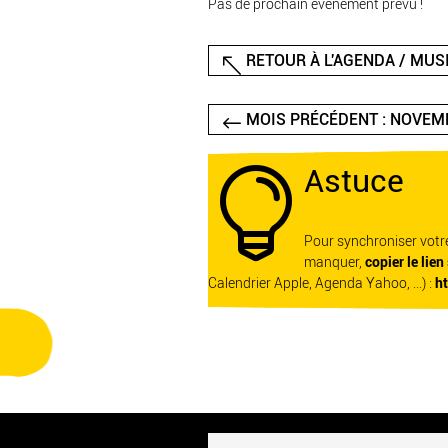
Pas de prochain événement prévu !
RETOUR À L'AGENDA / MUSI
MOIS PRÉCÉDENT : NOVEM
Astuce

Pour synchroniser vot
manquer,
copier le lien
Calendrier Apple, Agenda Yahoo, ...) :
h