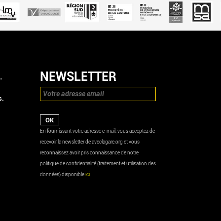
NEWSLETTER
.
s.
En fournissant votre adresse e-mail, vous acceptez de
recevoir la newsletter de aveclagare.org et vous
reconnaissez avoir pris connaissance de notre
politique de confidentialité (traitement et utilisation des
données) disponible
ici