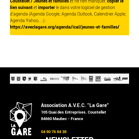
Coustellet / Jeunes et familles
et ne rien manquer,
copier le
lien suivant
et
importer
le dans votre logiciel de gestion
d'agenda (Agenda Google, Agenda Outlook, Calendrier Apple,
Agenda Yahoo, ...) :
https://aveclagare.org/agenda/ical/jeunes-et-familles/
Association A.V.E.C. "La Gare"
105 Quai des Entreprises. Coustellet
84660 Maubec - France
04 90 76 84 38