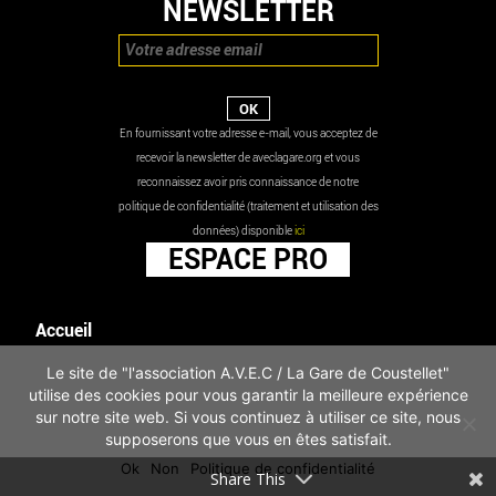
NEWSLETTER
En fournissant votre adresse e-mail, vous acceptez de
recevoir la newsletter de aveclagare.org et vous
reconnaissez avoir pris connaissance de notre
politique de confidentialité (traitement et utilisation des
données) disponible
ici
ESPACE PRO
Accueil
Agenda
Le site de "l'association A.V.E.C / La Gare de Coustellet"
Les actualités
utilise des cookies pour vous garantir la meilleure expérience
Mentions légales
sur notre site web. Si vous continuez à utiliser ce site, nous
Infos pratiques
supposerons que vous en êtes satisfait.
Politique de confidentialité
Ok
Non
Politique de confidentialité
Share This