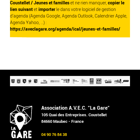
Coustellet / Jeunes et familles
et ne rien manquer,
copier le
lien suivant
et
importer
le dans votre logiciel de gestion
d'agenda (Agenda Google, Agenda Outlook, Calendrier Apple,
Agenda Yahoo, ...) :
https://aveclagare.org/agenda/ical/jeunes-et-familles/
Association A.V.E.C. "La Gare"
105 Quai des Entreprises. Coustellet
84660 Maubec - France
04 90 76 84 38