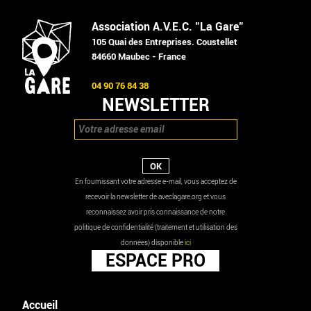
Association A.V.E.C. "La Gare"
105 Quai des Entreprises. Coustellet
84660 Maubec - France
04 90 76 84 38
NEWSLETTER
En fournissant votre adresse e-mail, vous acceptez de
recevoir la newsletter de aveclagare.org et vous
reconnaissez avoir pris connaissance de notre
politique de confidentialité (traitement et utilisation des
données) disponible
ici
ESPACE PRO
Accueil