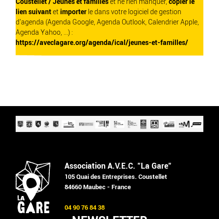
Coustellet / Jeunes et familles
et ne rien manquer,
copier le
lien suivant
et
importer
le dans votre logiciel de gestion
d'agenda (Agenda Google, Agenda Outlook, Calendrier Apple,
Agenda Yahoo, ...) :
https://aveclagare.org/agenda/ical/jeunes-et-familles/
Association A.V.E.C. "La Gare"
105 Quai des Entreprises. Coustellet
84660 Maubec - France
04 90 76 84 38