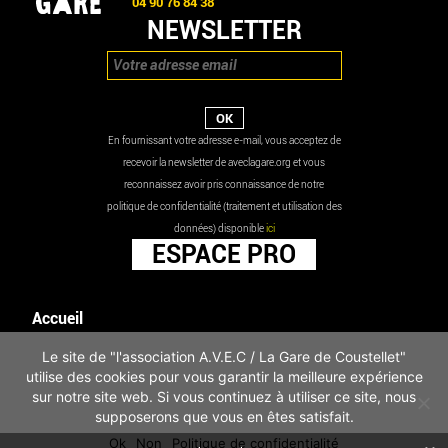
04 90 76 84 38
NEWSLETTER
En fournissant votre adresse e-mail, vous acceptez de
recevoir la newsletter de aveclagare.org et vous
reconnaissez avoir pris connaissance de notre
politique de confidentialité (traitement et utilisation des
données) disponible
ici
ESPACE PRO
Accueil
Agenda
Le site de "l'association A.V.E.C / La Gare de Coustellet"
Les actualités
utilise des cookies pour vous garantir la meilleure expérience
Mentions légales
sur notre site web. Si vous continuez à utiliser ce site, nous
Infos pratiques
supposerons que vous en êtes satisfait.
Politique de confidentialité
Ok
Non
Politique de confidentialité