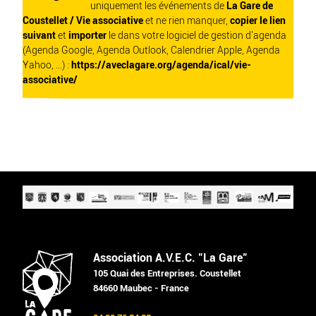
uniquement les événements de
La Gare de
Coustellet / Vie associative
et ne rien manquer,
copier le lien
suivant
et
importer
le dans votre logiciel de gestion d'agenda
(Agenda Google, Agenda Outlook, Calendrier Apple, Agenda
Yahoo, ...) :
https://aveclagare.org/agenda/ical/vie-
associative/
Association A.V.E.C. "La Gare"
105 Quai des Entreprises. Coustellet
84660 Maubec - France