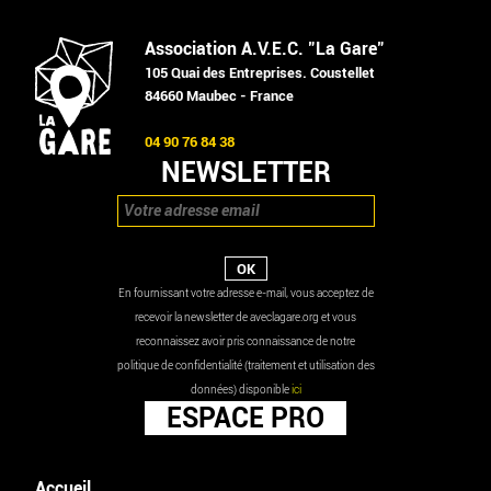
Association A.V.E.C. "La Gare"
105 Quai des Entreprises. Coustellet
84660 Maubec - France
04 90 76 84 38
NEWSLETTER
En fournissant votre adresse e-mail, vous acceptez de
recevoir la newsletter de aveclagare.org et vous
reconnaissez avoir pris connaissance de notre
politique de confidentialité (traitement et utilisation des
données) disponible
ici
ESPACE PRO
Accueil