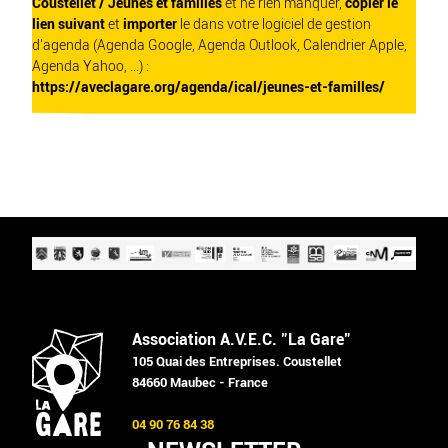
Coustellet / Jeunes et familles
et ne rien manquer,
copier le
lien suivant
et
importer
le dans votre logiciel de gestion
d'agenda (Agenda Google, Agenda Outlook, Calendrier Apple,
Agenda Yahoo, ...) :
https://aveclagare.org/agenda/ical/jeunes-et-familles/
Association A.V.E.C. "La Gare"
105 Quai des Entreprises. Coustellet
84660 Maubec - France
04 90 76 84 38