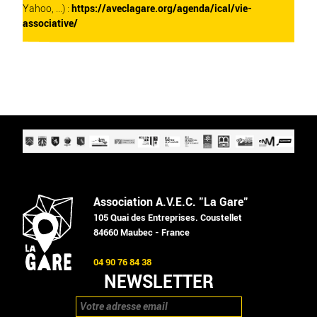
Yahoo, ...) :
https://aveclagare.org/agenda/ical/vie-
associative/
Association A.V.E.C. "La Gare"
105 Quai des Entreprises. Coustellet
84660 Maubec - France
04 90 76 84 38
NEWSLETTER