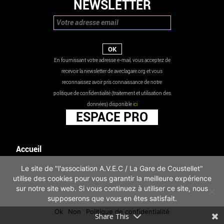
NEWSLETTER
En fournissant votre adresse e-mail, vous acceptez de
recevoir la newsletter de aveclagare.org et vous
reconnaissez avoir pris connaissance de notre
politique de confidentialité (traitement et utilisation des
données) disponible
ici
ESPACE PRO
Accueil
Agenda
Le site de "l'association A.V.E.C / La Gare de Coustellet"
Les actualités
utilise des cookies pour vous garantir la meilleure expérience
Mentions légales
sur notre site web. Si vous continuez à utiliser ce site, nous
Infos pratiques
supposerons que vous en êtes satisfait.
Politique de confidentialité
Ok
Non
Politique de confidentialité
Share This