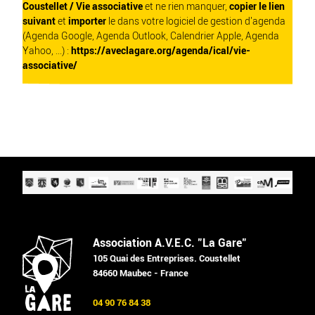
Coustellet / Vie associative
et ne rien manquer,
copier le lien
suivant
et
importer
le dans votre logiciel de gestion d'agenda
(Agenda Google, Agenda Outlook, Calendrier Apple, Agenda
Yahoo, ...) :
https://aveclagare.org/agenda/ical/vie-
associative/
Association A.V.E.C. "La Gare"
105 Quai des Entreprises. Coustellet
84660 Maubec - France
04 90 76 84 38