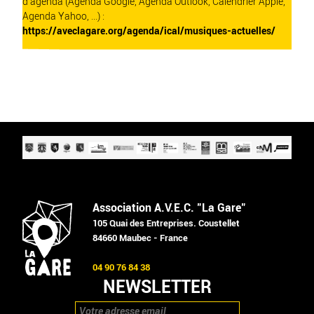
d'agenda (Agenda Google, Agenda Outlook, Calendrier Apple,
Agenda Yahoo, ...) :
https://aveclagare.org/agenda/ical/musiques-actuelles/
Association A.V.E.C. "La Gare"
105 Quai des Entreprises. Coustellet
84660 Maubec - France
04 90 76 84 38
NEWSLETTER