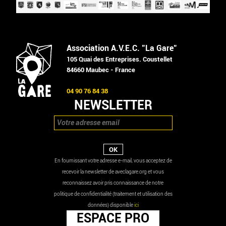
Association A.V.E.C. "La Gare"
105 Quai des Entreprises. Coustellet
84660 Maubec - France
04 90 76 84 38
NEWSLETTER
En fournissant votre adresse e-mail, vous acceptez de
recevoir la newsletter de aveclagare.org et vous
reconnaissez avoir pris connaissance de notre
politique de confidentialité (traitement et utilisation des
données) disponible
ici
ESPACE PRO