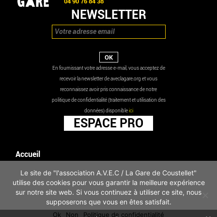
04 90 76 84 38
NEWSLETTER
En fournissant votre adresse e-mail, vous acceptez de
recevoir la newsletter de aveclagare.org et vous
reconnaissez avoir pris connaissance de notre
politique de confidentialité (traitement et utilisation des
données) disponible
ici
ESPACE PRO
Accueil
Agenda
Le site de "l'association A.V.E.C / La Gare de Coustellet"
Les actualités
utilise des cookies pour vous garantir la meilleure expérience
Mentions légales
sur notre site web. Si vous continuez à utiliser ce site, nous
Infos pratiques
supposerons que vous en êtes satisfait.
Politique de confidentialité
Ok
Non
Politique de confidentialité