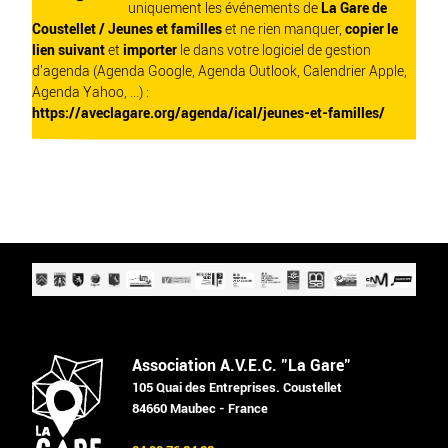
uniquement les événements de
La Gare de
Coustellet / Jeunes et familles
et ne rien manquer,
copier le
lien suivant
et
importer
le dans votre logiciel de gestion
d'agenda (Agenda Google, Agenda Outlook, Calendrier Apple,
Agenda Yahoo, ...) :
https://aveclagare.org/agenda/ical/jeunes-et-familles/
Association A.V.E.C. "La Gare"
105 Quai des Entreprises. Coustellet
84660 Maubec - France