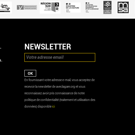
NEWSLETTER
.
s.
En fournissant votre adresse e-mail, vous acceptez de
recevoir la newsletter de aveclagare.org et vous
reconnaissez avoir pris connaissance de notre
politique de confidentialité (traitement et utilisation des
données) disponible
ici