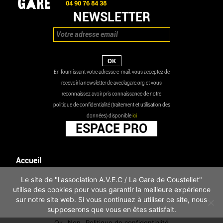
04 90 76 84 38
NEWSLETTER
En fournissant votre adresse e-mail, vous acceptez de
recevoir la newsletter de aveclagare.org et vous
reconnaissez avoir pris connaissance de notre
politique de confidentialité (traitement et utilisation des
données) disponible
ici
ESPACE PRO
Accueil
Agenda
Le site de "l'association A.V.E.C / La Gare de Coustellet"
Les actualités
utilise des cookies pour vous garantir la meilleure expérience
Mentions légales
sur notre site web. Si vous continuez à utiliser ce site, nous
Infos pratiques
supposerons que vous en êtes satisfait.
Politique de confidentialité
Ok
Non
Politique de confidentialité