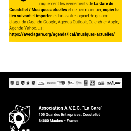
uniquement les événements de
La Gare de
Coustellet / Musiques actuelles
et ne rien manquer,
copier le
lien suivant
et
importer
le dans votre logiciel de gestion
d'agenda (Agenda Google, Agenda Outlook, Calendrier Apple,
Agenda Yahoo, ...) :
https://aveclagare.org/agenda/ical/musiques-actuelles/
Association A.V.E.C. "La Gare"
105 Quai des Entreprises. Coustellet
84660 Maubec - France