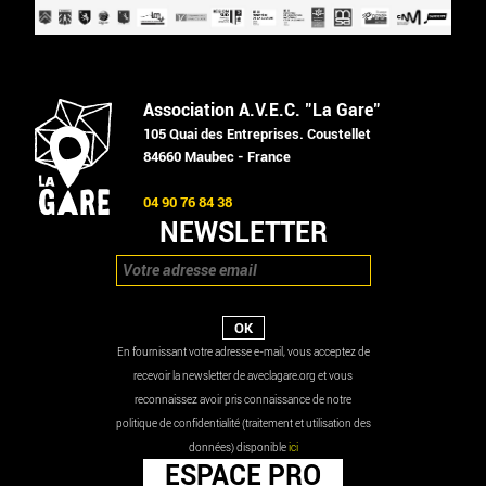
Association A.V.E.C. "La Gare"
105 Quai des Entreprises. Coustellet
84660 Maubec - France
04 90 76 84 38
NEWSLETTER
En fournissant votre adresse e-mail, vous acceptez de
recevoir la newsletter de aveclagare.org et vous
reconnaissez avoir pris connaissance de notre
politique de confidentialité (traitement et utilisation des
données) disponible
ici
ESPACE PRO