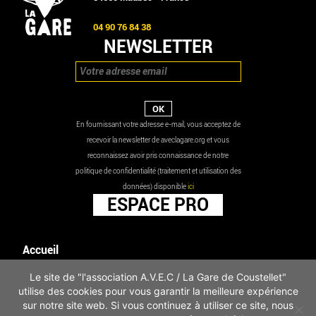
04 90 76 84 38
NEWSLETTER
En fournissant votre adresse e-mail, vous acceptez de
recevoir la newsletter de aveclagare.org et vous
reconnaissez avoir pris connaissance de notre
politique de confidentialité (traitement et utilisation des
données) disponible
ici
ESPACE PRO
Accueil
Agenda
Le site de "l'association A.V.E.C / La Gare de Coustellet"
Les actualités
utilise des cookies pour vous garantir la meilleure expérience
Mentions légales
sur notre site web. Si vous continuez à utiliser ce site, nous
Infos pratiques