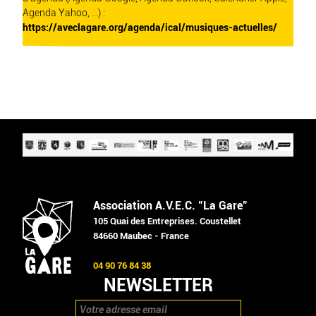
Agenda Yahoo, ...) :
https://aveclagare.org/agenda/ical/musiques-actuelles/
Association A.V.E.C. "La Gare"
105 Quai des Entreprises. Coustellet
84660 Maubec - France
04 90 76 84 38
NEWSLETTER