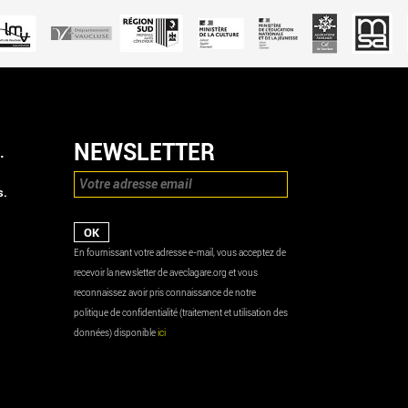
NEWSLETTER
.
s.
En fournissant votre adresse e-mail, vous acceptez de
recevoir la newsletter de aveclagare.org et vous
reconnaissez avoir pris connaissance de notre
politique de confidentialité (traitement et utilisation des
données) disponible
ici