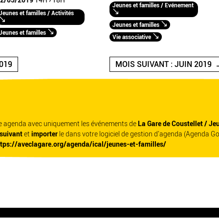
2/05/2019
14H › 18H
Jeunes et familles / Evénement
Jeunes et familles / Activités
Jeunes et familles
Jeunes et familles
Vie associative
019
MOIS SUIVANT : JUIN 2019
re agenda avec uniquement les événements de
La Gare de Coustellet / Je
 suivant
et
importer
le dans votre logiciel de gestion d'agenda (Agenda G
ttps://aveclagare.org/agenda/ical/jeunes-et-familles/