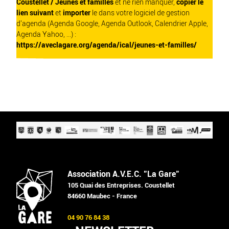
Coustellet / Jeunes et familles
et ne rien manquer,
copier le
lien suivant
et
importer
le dans votre logiciel de gestion
d'agenda (Agenda Google, Agenda Outlook, Calendrier Apple,
Agenda Yahoo, ...) :
https://aveclagare.org/agenda/ical/jeunes-et-familles/
Association A.V.E.C. "La Gare"
105 Quai des Entreprises. Coustellet
84660 Maubec - France
04 90 76 84 38