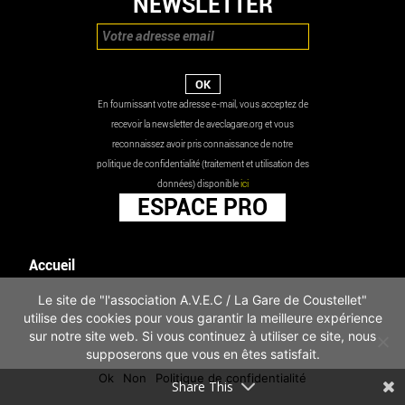
NEWSLETTER
En fournissant votre adresse e-mail, vous acceptez de
recevoir la newsletter de aveclagare.org et vous
reconnaissez avoir pris connaissance de notre
politique de confidentialité (traitement et utilisation des
données) disponible
ici
ESPACE PRO
Accueil
Agenda
Le site de "l'association A.V.E.C / La Gare de Coustellet"
Les actualités
utilise des cookies pour vous garantir la meilleure expérience
Mentions légales
sur notre site web. Si vous continuez à utiliser ce site, nous
Infos pratiques
supposerons que vous en êtes satisfait.
Politique de confidentialité
Ok
Non
Politique de confidentialité
Share This