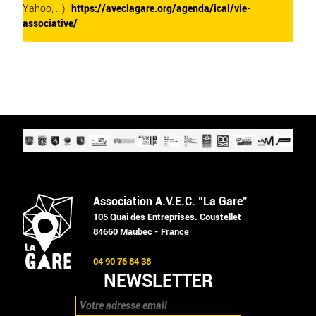
Yahoo, ...) :
https://aveclagare.org/agenda/ical/vie-
associative/
Association A.V.E.C. "La Gare"
105 Quai des Entreprises. Coustellet
84660 Maubec - France
04 90 76 84 38
NEWSLETTER