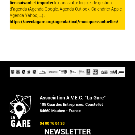
lien suivant
et
importer
le dans votre logiciel de gestion
d'agenda (Agenda Google, Agenda Outlook, Calendrier Apple,
Agenda Yahoo, ...) :
https://aveclagare.org/agenda/ical/musiques-actuelles/
Association A.V.E.C. "La Gare"
105 Quai des Entreprises. Coustellet
84660 Maubec - France
04 90 76 84 38
NEWSLETTER