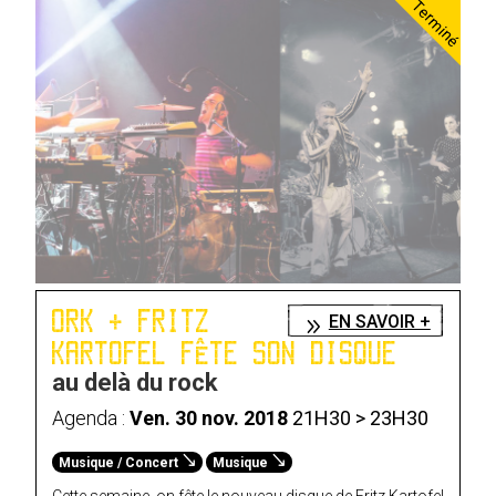
Terminé
ORK + FRITZ
EN SAVOIR +
KARTOFEL FÊTE SON DISQUE
au delà du rock
Agenda :
Ven. 30 nov. 2018
21H30 > 23H30
Musique / Concert
Musique
Cette semaine, on fête le nouveau disque de Fritz Kartofel