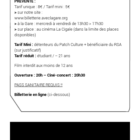
PRÉVENTE :
Tarif unique : 8€ / Tarif mini : 5€
>
sur notre site :
www.billetterie.aveclagare.org
>
à la Gare : mercredi à vendredi de 13h30 > 17h30
>
sur place : au cinéma La Cigale (dans la limite des places
disponibles)
Tarif Mini :
détenteurs du Patch Culture + bénéficiaire du RSA
(sur justificatif)
Tarif réduit :
étudiant / – 21 ans
Film interdit aux moins de 12 ans
Ouverture : 20h – Ciné-concert : 20h30
PASS SANITAIRE REQUIS !!
Billetterie en ligne
(ci-dessous)