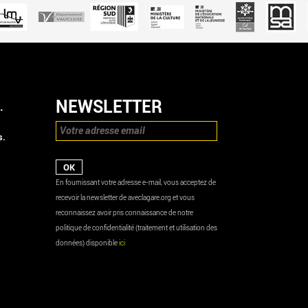
NEWSLETTER
.
s.
En fournissant votre adresse e-mail, vous acceptez de
recevoir la newsletter de aveclagare.org et vous
reconnaissez avoir pris connaissance de notre
politique de confidentialité (traitement et utilisation des
données) disponible
ici