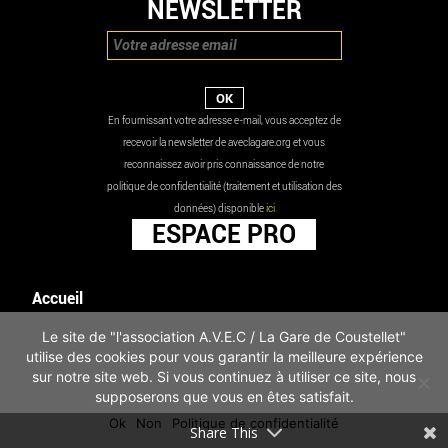
NEWSLETTER
En fournissant votre adresse e-mail, vous acceptez de
recevoir la newsletter de aveclagare.org et vous
reconnaissez avoir pris connaissance de notre
politique de confidentialité (traitement et utilisation des
données) disponible
ici
ESPACE PRO
Accueil
Agenda
Le site de "l'association A.V.E.C / La Gare de Coustellet"
Les actualités
utilise des cookies pour vous garantir la meilleure expérience
Mentions légales
sur notre site web. Si vous continuez à utiliser ce site, nous
Infos pratiques
supposerons que vous en êtes satisfait.
Politique de confidentialité
Ok
Non
Politique de confidentialité
Share This