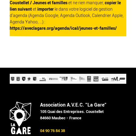
Coustellet / Jeunes et familles
et ne rien manquer,
copier le
lien suivant
et
importer
le dans votre logiciel de gestion
d'agenda (Agenda Google, Agenda Outlook, Calendrier Apple,
Agenda Yahoo, ...) :
https://aveclagare.org/agenda/ical/jeunes-et-familles/
Association A.V.E.C. "La Gare"
105 Quai des Entreprises. Coustellet
84660 Maubec - France
04 90 76 84 38