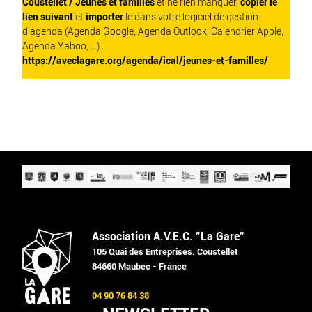
Coustellet / Jeunes et familles
et ne rien manquer,
copier le
lien suivant
et
importer
le dans votre logiciel de gestion
d'agenda (Agenda Google, Agenda Outlook, Calendrier Apple,
Agenda Yahoo, ...) :
https://aveclagare.org/agenda/ical/jeunes-et-familles/
Association A.V.E.C. "La Gare"
105 Quai des Entreprises. Coustellet
84660 Maubec - France
04 90 76 84 38