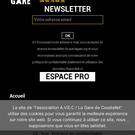
04 90 76 84 38
NEWSLETTER
En fournissant votre adresse e-mail, vous acceptez de
recevoir la newsletter de aveclagare.org et vous
reconnaissez avoir pris connaissance de notre
politique de confidentialité (traitement et utilisation des
données) disponible
ici
ESPACE PRO
Accueil
Agenda
Le site de "l'association A.V.E.C / La Gare de Coustellet"
Les actualités
utilise des cookies pour vous garantir la meilleure expérience
Mentions légales
sur notre site web. Si vous continuez à utiliser ce site, nous
Infos pratiques
supposerons que vous en êtes satisfait.
Politique de confidentialité
Ok
Non
Politique de confidentialité