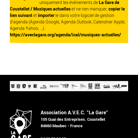
uniquement les événements de
La Gare de
Coustellet / Musiques actuelles
et ne rien manquer,
copier le
lien suivant
et
importer
le dans votre logiciel de gestion
d'agenda (Agenda Google, Agenda Outlook, Calendrier Apple,
Agenda Yahoo, ...) :
https://aveclagare.org/agenda/ical/musiques-actuelles/
Association A.V.E.C. "La Gare"
105 Quai des Entreprises. Coustellet
84660 Maubec - France