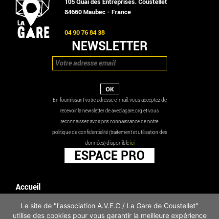
105 Quai des Entreprises. Coustellet
84660 Maubec - France
04 90 76 84 38
NEWSLETTER
En fournissant votre adresse e-mail, vous acceptez de
recevoir la newsletter de aveclagare.org et vous
reconnaissez avoir pris connaissance de notre
politique de confidentialité (traitement et utilisation des
données) disponible
ici
ESPACE PRO
Accueil
Agenda
Le site de "l'association A.V.E.C / La Gare de Coustellet"
Les actualités
utilise des cookies pour vous garantir la meilleure expérience