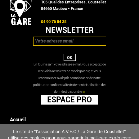
105 Quai des Entreprises. Coustellet
84660 Maubec - France
04 90 76 84 38
NEWSLETTER
En fournissant votre adresse e-mail, vous acceptez de
recevoir la newsletter de aveclagare.org et vous
reconnaissez avoir pris connaissance de notre
politique de confidentialité (traitement et utilisation des
données) disponible
ici
ESPACE PRO
Accueil
Agenda
Le site de "l'association A.V.E.C / La Gare de Coustellet"
Les actualités
utilise des cookies pour vous garantir la meilleure expérience